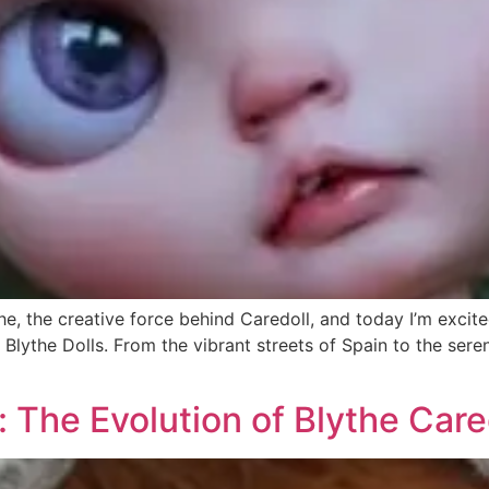
the, the creative force behind Caredoll, and today I’m excit
e Blythe Dolls. From the vibrant streets of Spain to the se
 The Evolution of Blythe Care