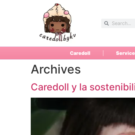
Caredoll
Service
Archives
Caredoll y la sostenib