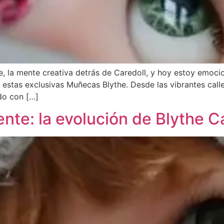
e, la mente creativa detrás de Caredoll, y hoy estoy emoc
r estas exclusivas Muñecas Blythe. Desde las vibrantes call
ido con […]
ente: la evolución de Blythe C