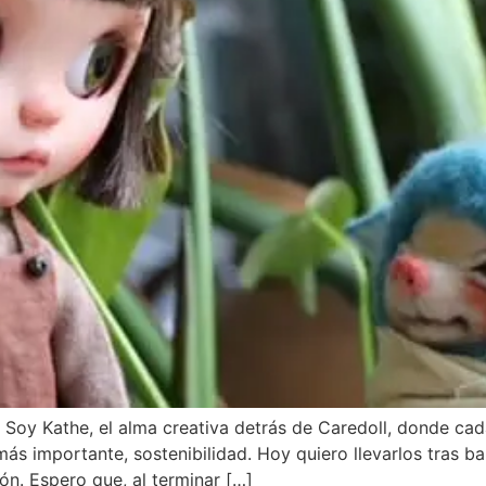
! Soy Kathe, el alma creativa detrás de Caredoll, donde cad
 más importante, sostenibilidad. Hoy quiero llevarlos tras
ón. Espero que, al terminar […]