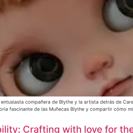
entusiasta compañera de Blythe y la artista detrás de Cared
storia fascinante de las Muñecas Blythe y compartir cómo m
lity: Crafting with love for th