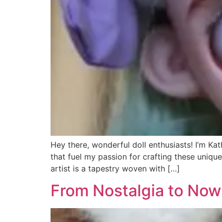
Hey there, wonderful doll enthusiasts! I’m Ka
that fuel my passion for crafting these uniqu
artist is a tapestry woven with […]
From Nostalgia to Now: